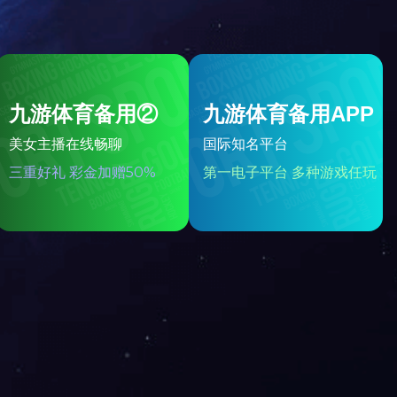
型选树诚信达…