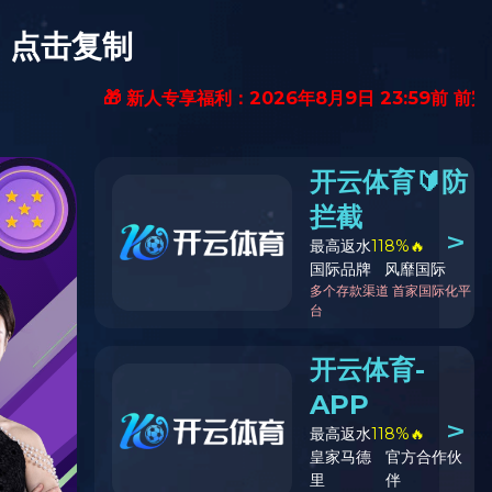
节能环保
专家登记
人才招聘