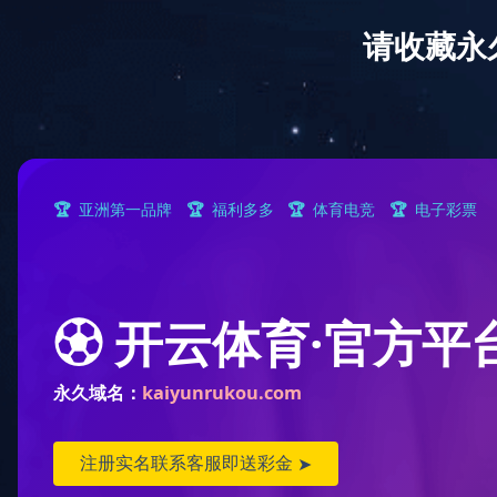
网站首页
Leyu Sports
新闻动态