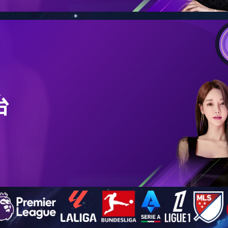
行业地位
国节能协会碳中和专业委员会会…
中国节能协会碳中和专用委